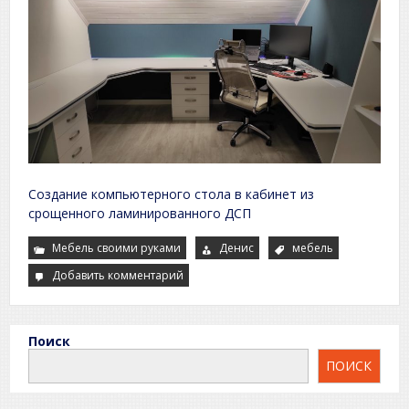
Создание компьютерного стола в кабинет из
срощенного ламинированного ДСП
Мебель своими руками
Денис
мебель
Добавить комментарий
к
Двойной
угловой
стол
в
кабинет
Поиск
своими
руками.
ПОИСК